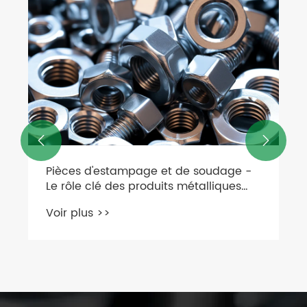
Fabricants de boulons - les fabricant
de pièces d'emboutissage et de
soudage proposent une large gamm
Voir plus >>
de produits


age -
ques