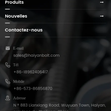
Produits
Nouvelles
Contactez-nous

E-mail
sales@haiyanbolt.com

Tél
+86-18962406417

Mobile
+86-573-86856870

Adresse
N ° 883 Lianxiang Road, Wuyuan Town, Haiyan,