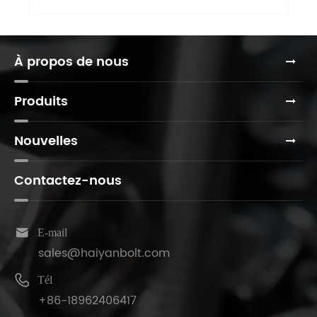
À propos de nous
Produits
Nouvelles
Contactez-nous

E-mail
sales@haiyanbolt.com

Tél
+86-18962406417