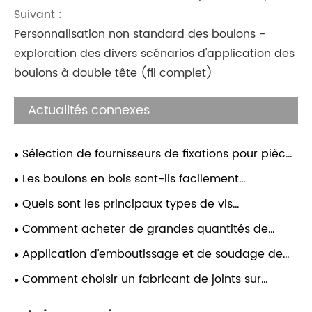
Suivant :
Personnalisation non standard des boulons -
exploration des divers scénarios d'application des
boulons à double tête (fil complet)
Actualités connexes
Sélection de fournisseurs de fixations pour pièces
d’emboutissage et de soudage
Les boulons en bois sont-ils facilement
endommagés ? À quels scénarios les boulons
Quels sont les principaux types de vis
conviennent-ils ?
autoperceuses ? Comment personnaliser ?
Comment acheter de grandes quantités de
boulons hexagonaux à bride via la vente directe
Application d'emboutissage et de soudage de
auprès des fabricants de boulons ?
pièces de véhicules commerciaux, rondelles, vis et
Comment choisir un fabricant de joints sur
boulons
mesure ? La qualité de production des rondelles,