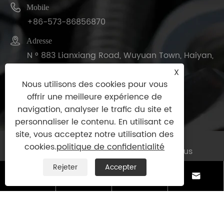

Mobile
+86-573-86856870

Adresse
N ° 883 Lianxiang Road, Wuyuan Town, Haiyan,
province du Zhejiang, Chine
X
Nous utilisons des cookies pour vous
offrir une meilleure expérience de
navigation, analyser le trafic du site et
personnaliser le contenu. En utilisant ce
site, vous acceptez notre utilisation des
cookies.
politique de confidentialité
Copyright © 2025 Haiyan Bolt Co., Ltd. Tous
droits réservés.
Rejeter
Accepter




Links
|
Sitemap
|
RSS
|
XML
|
politique de
confidentialité